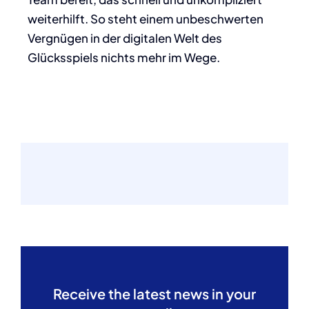
weiterhilft. So steht einem unbeschwerten
Vergnügen in der digitalen Welt des
Glücksspiels nichts mehr im Wege.
Receive the latest news in your