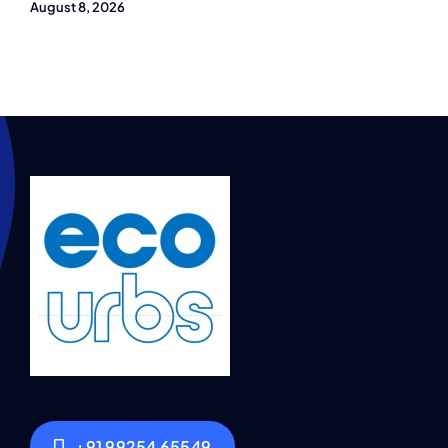
August 8, 2026
+91 99254 65549