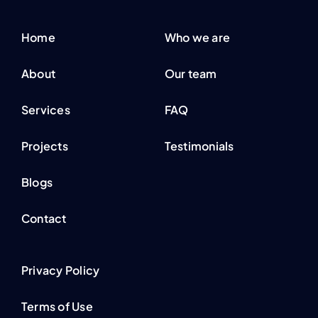
Home
Who we are
About
Our team
Services
FAQ
Projects
Testimonials
Blogs
Contact
Privacy Policy
Terms of Use