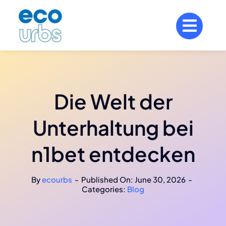
Skip
to
content
Die Welt der
Unterhaltung bei
n1bet entdecken
By
ecourbs
-
Published On: June 30, 2026
-
Categories:
Blog