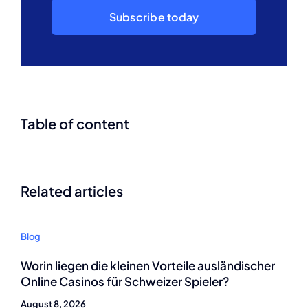
Subscribe today
Table of content
Related articles
Blog
Worin liegen die kleinen Vorteile ausländischer
Online Casinos für Schweizer Spieler?
August 8, 2026