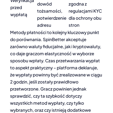
Weryfikacja
dowód
zgodna z
przed
tożsamości,
regulacjami KYC
wypłatą
potwierdzenie
dla ochrony obu
adresu
stron
Metody płatności to kolejny kluczowy punkt
do porównania. SpinBetter akceptuje
zarówno waluty fiducjalne, jak i kryptowaluty,
co daje graczom elastyczność w wyborze
sposobu wpłaty. Czas przetwarzania wypłat
to aspekt praktyczny – platforma deklaruje,
że wypłaty powinny być zrealizowane w ciągu
2 godzin, jeśli zostały prawidłowo
przetworzone. Gracz powinien jednak
sprawdzić, czy ta szybkość dotyczy
wszystkich metod wypłaty, czy tylko
wybranych, oraz czy istnieją dodatkowe