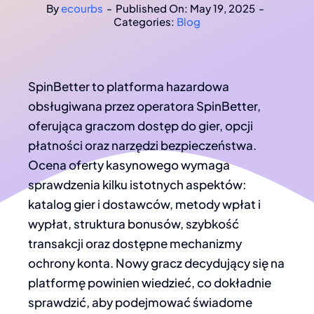
By
ecourbs
-
Published On: May 19, 2025
-
Categories:
Blog
SpinBetter to platforma hazardowa
obsługiwana przez operatora SpinBetter,
oferująca graczom dostęp do gier, opcji
płatności oraz narzędzi bezpieczeństwa.
Ocena oferty kasynowego wymaga
sprawdzenia kilku istotnych aspektów:
katalog gier i dostawców, metody wpłat i
wypłat, struktura bonusów, szybkość
transakcji oraz dostępne mechanizmy
ochrony konta. Nowy gracz decydujący się na
platformę powinien wiedzieć, co dokładnie
sprawdzić, aby podejmować świadome