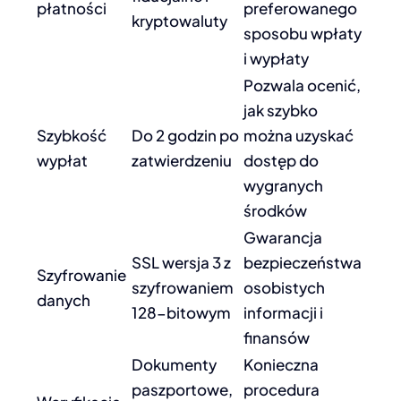
płatności
preferowanego
kryptowaluty
sposobu wpłaty
i wypłaty
Pozwala ocenić,
jak szybko
Szybkość
Do 2 godzin po
można uzyskać
wypłat
zatwierdzeniu
dostęp do
wygranych
środków
Gwarancja
SSL wersja 3 z
bezpieczeństwa
Szyfrowanie
szyfrowaniem
osobistych
danych
128-bitowym
informacji i
finansów
Dokumenty
Konieczna
paszportowe,
procedura