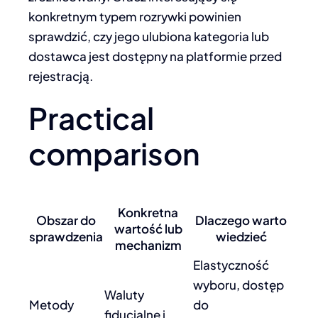
konkretnym typem rozrywki powinien
sprawdzić, czy jego ulubiona kategoria lub
dostawca jest dostępny na platformie przed
rejestracją.
Practical
comparison
Konkretna
Obszar do
Dlaczego warto
wartość lub
sprawdzenia
wiedzieć
mechanizm
Elastyczność
wyboru, dostęp
Waluty
Metody
do
fiducjalne i