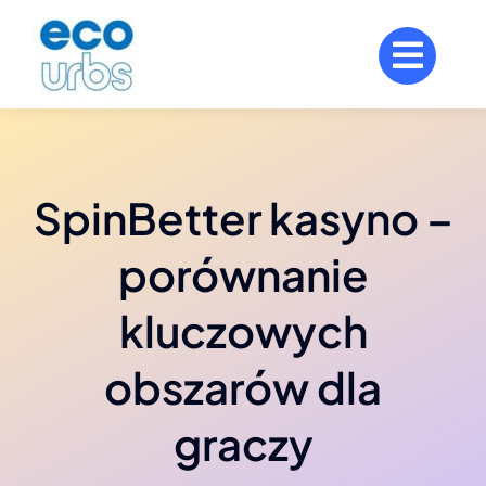
Skip
to
content
SpinBetter kasyno –
porównanie
kluczowych
obszarów dla
graczy