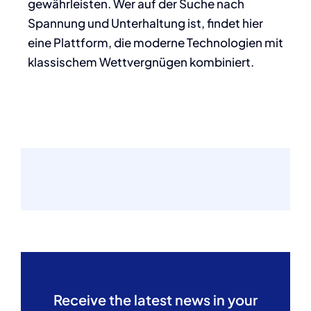
gewährleisten. Wer auf der Suche nach
Spannung und Unterhaltung ist, findet hier
eine Plattform, die moderne Technologien mit
klassischem Wettvergnügen kombiniert.
Receive the latest news in your