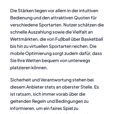
Die Stärken liegen vor allem in der intuitiven
Bedienung und den attraktiven Quoten für
verschiedene Sportarten. Nutzer schätzen die
schnelle Auszahlung sowie die Vielfalt an
Wettmärkten, die von Fußball über Basketball
bis hin zu virtuellen Sportarten reichen. Die
mobile Optimierung sorgt zudem dafür, dass
Sie Ihre Wetten bequem von unterwegs
platzieren können.
Sicherheit und Verantwortung stehen bei
diesem Anbieter stets an oberster Stelle. Es
ist ratsam, sich immer vorab über die
geltenden Regeln und Bedingungen zu
informieren, um ein faires Spiel zu