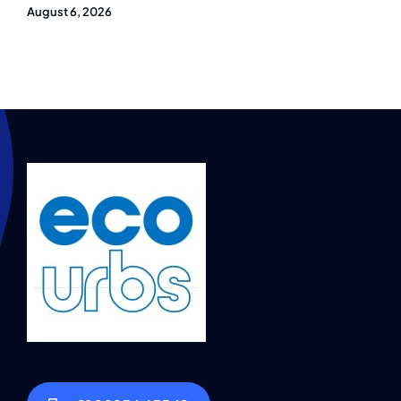
August 6, 2026