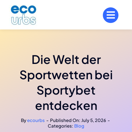
Skip
to
content
Die Welt der
Sportwetten bei
Sportybet
entdecken
By
ecourbs
-
Published On: July 5, 2026
-
Categories:
Blog