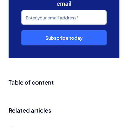
email
Subscribe today
Table of content
Related articles